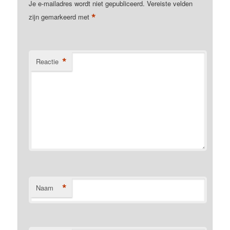
Je e-mailadres wordt niet gepubliceerd.
Vereiste velden
*
zijn gemarkeerd met
*
Reactie
*
Naam