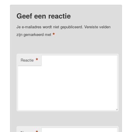
Geef een reactie
Je e-mailadres wordt niet gepubliceerd.
Vereiste velden
*
zijn gemarkeerd met
*
Reactie