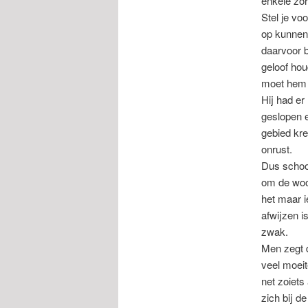
enkele zor
Stel je vo
op kunnen
daarvoor b
geloof hou
moet hem 
Hij had er
geslopen e
gebied kre
onrust.
Dus schoof
om de woor
het maar ie
afwijzen i
zwak.
Men zegt d
veel moeit
net zoiets
zich bij de