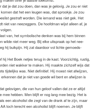
g maken over je laatste toekomst.
or dat je dat zou doen, dan was je gelovig. Je zou er niet
 komen dat het een leugen was, dat sprookje. Je zou
eslist gestraft worden. Die iemand was niet gek. Het
dt niet van neezeggers. De hoofdman wijst alleen af, je
volgen.
 last van, het symbolische denken was bij hem binnen
n wilde niet meer weg. Bij elke uitspraak op het nee-
eg hij buikpijn. Hij zat daardoor vol lichte gemoeds-
 hij Het Boek netjes terug in de kast. Voorzichtig, rustig,
den niet wakker te maken. Hij maakte zichzelf wijs dat
ts tijdelijks was. Niet definitief. Hij moest niet afwijzen,
s erkennen dat je niet van goede wil bent en afwijzen is
at gelovigen, die van hun geloof vallen dat ze er altijd
e mee hebben. Men blijft er nog lang mee bezig. Het is
 als een alcoholist die zegt van de drank af te zijn, maar
 AA toch terecht een alcoholist blijft noemen. Je blijft