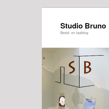
Spring
naar
de
Studio Bruno
primaire
Beeld- en taalblog
inhoud