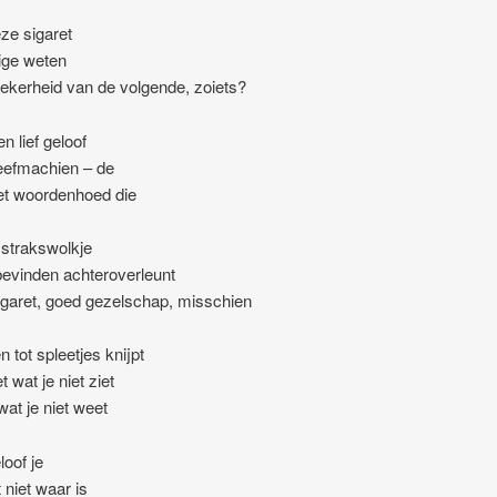
ze sigaret
ige weten
zekerheid van de volgende, zoiets?
en lief geloof
leefmachien – de
et woordenhoed die
 strakswolkje
bevinden achteroverleunt
sigaret, goed gezelschap, misschien
n tot spleetjes knijpt
et wat je niet ziet
wat je niet weet
loof je
 niet waar is