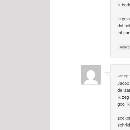
ik bed
je gelo
dat he
tot aa
Antwo
Jan
op
Jacob 
de laa
ik zeg
gooi i
zoeken
schrik