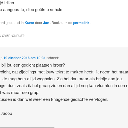
d trillen.
e aangeprate, diep geëtste schuld.
werd geplaatst in
Kunst
door
Jan
. Bookmark de
permalink
.
 OVER “
ONRUST
”
op
19 oktober 2016 om 10:31
schreef:
 bij jou een gedicht plaatsen broer?
dicht, dat zijdelings met jouw tekst te maken heeft, ik noem het maa
e. Je mag hem altijd weghalen. Zie het dan maar als briefje aan jou.
ings, dus: zoals ik het graag zie en dan altijd nog kan vluchten in een 
et was maar een grap.
ussen is dan wel weer een knagende gedachte vervlogen.
 Jacob
—————————————–