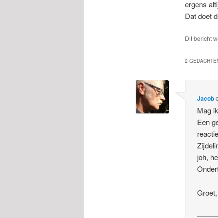
ergens altij
Dat doet d
Dit bericht 
2 GEDACHTEN
Jacob
Mag ik
Een ge
reacti
Zijdel
joh, h
Ondert
Groet,
——