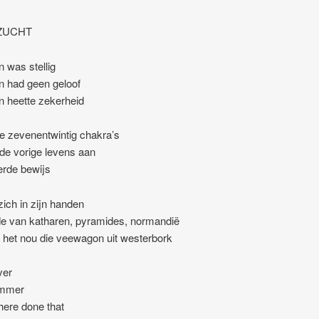
ZUCHT
 was stellig
 had geen geloof
 heette zekerheid
lde zevenentwintig chakra’s
e vorige levens aan
erde bewijs
zich in zijn handen
de van katharen, pyramides, normandië
 het nou die veewagon uit westerbork
ver
ammer
here done that