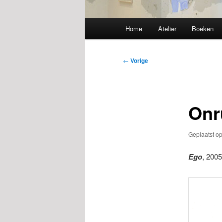
Hoofdmenu
Home
Atelier
Boeken
Bericht
←
Vorige
navigatie
Onr
Geplaatst o
Ego
, 2005