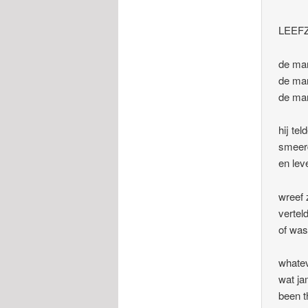
LEEF
de man
de man
de man
hij te
smeerd
en lev
wreef 
vertel
of was
whate
wat j
been t