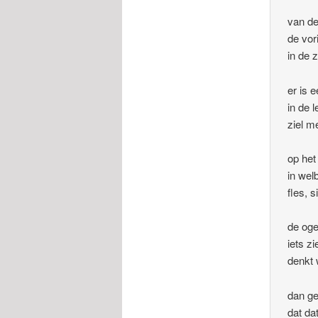
van de
de vor
in de 
er is e
in de 
ziel m
op het
in wel
fles, 
de oge
iets zi
denkt 
dan ge
dat dat