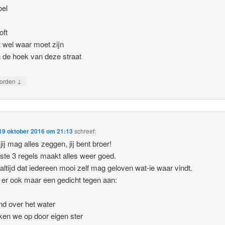
oel
oft
t wel waar moet zijn
n de hoek van deze straat
↓
orden
19 oktober 2016 om 21:13
schreef:
jij mag alles zeggen, jij bent broer!
tste 3 regels maakt alles weer goed.
 altijd dat iedereen mooi zelf mag geloven wat-ie waar vindt.
k er ook maar een gedicht tegen aan:
d over het water
ken we op door eigen ster